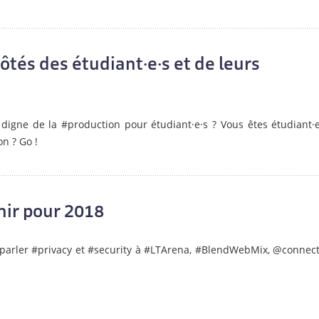
tés des étudiant·e·s et de leurs
digne de la #production pour étudiant·e·s ? Vous êtes étudiant·e
n ? Go !
nir pour 2018
parler #privacy et #security à #LTArena, #BlendWebMix, @connect_