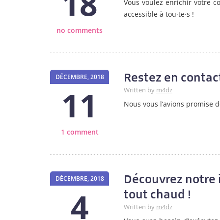
18
Vous voulez enrichir votre
accessible à tou·te·s !
no comments
Restez en contact 
DÉCEMBRE, 2018
11
Written by
m4dz
Nous vous l’avions promise d
1 comment
Découvrez notre i
DÉCEMBRE, 2018
4
tout chaud !
Written by
m4dz