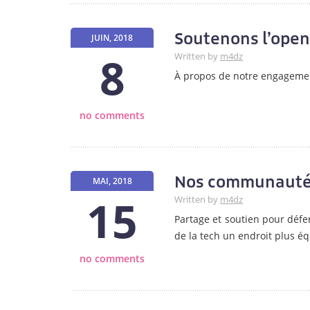
Soutenons l’open
JUIN, 2018
8
Written by
m4dz
À propos de notre engagemen
no comments
Nos communautés
MAI, 2018
15
Written by
m4dz
Partage et soutien pour déf
de la tech un endroit plus éq
no comments