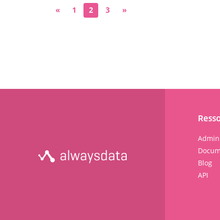
«
1
2
3
»
Ress
Admini
Docum
Blog
API