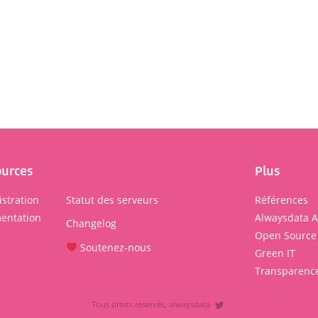
ources
Plus
stration
Statut des serveurs
Références
entation
Alwaysdata 
Changelog
Open Source
Soutenez-nous
Green IT
Transparenc
Tous droits réservés, alwaysdata