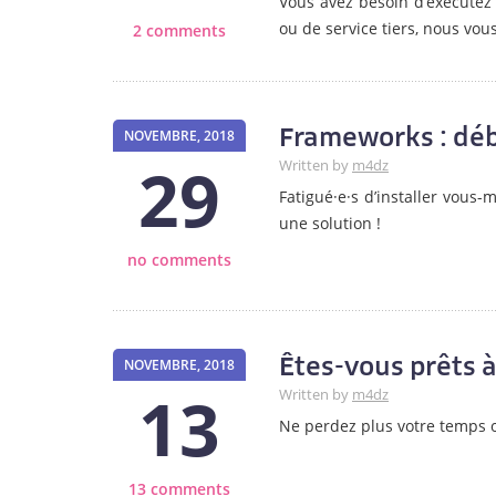
Vous avez besoin d’exécutez
ou de service tiers, nous vous
2 comments
Frameworks : déb
NOVEMBRE, 2018
29
Written by
m4dz
Fatigué·e·s d’installer vou
une solution !
no comments
Êtes-vous prêts à
NOVEMBRE, 2018
13
Written by
m4dz
Ne perdez plus votre temps o
13 comments