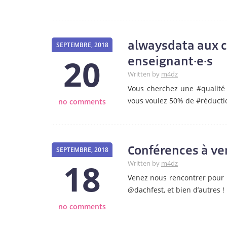
alwaysdata aux cô
SEPTEMBRE, 2018
20
enseignant·e·s
Written by
m4dz
Vous cherchez une #qualité 
vous voulez 50% de #réductio
no comments
Conférences à ve
SEPTEMBRE, 2018
18
Written by
m4dz
Venez nous rencontrer pour 
@dachfest, et bien d’autres !
no comments