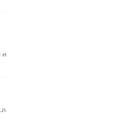
 et
js,