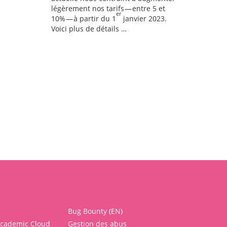
légèrement nos tarifs — entre 5 et
er
10% — à partir du 1
janvier 2023.
Voici plus de détails …
Bug Bounty (EN)
Academic Cloud
Gestion des abus