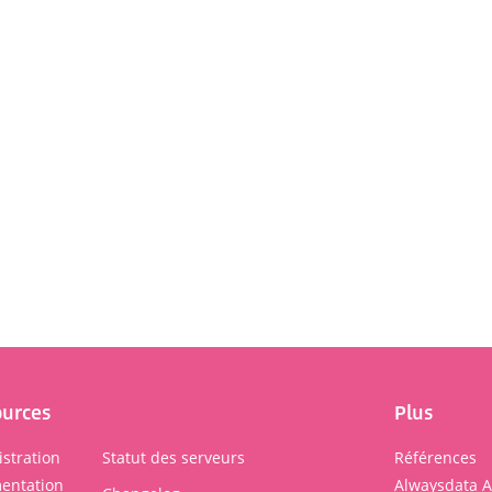
ources
Plus
stration
Statut des serveurs
Références
entation
Alwaysdata 