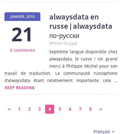
alwaysdata en
JANVIER, 2010
21
russe | alwaysdata
по-русски
Written by
Cyril
4 comments
Septième langue disponible chez
alwaysdata, le russe ! Un grand
merci à Philippe Michel pour son
travail de traduction. La communauté russophone
d’alwaysdata étant relativement importante, cela …
KEEP READING
«
1
2
3
4
5
6
7
8
»
Français